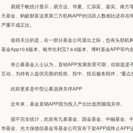
易观千帆统计显示，易方达、华夏、汇添富、嘉实、南方等头
天基金、蚂蚁财富这类第三方机构APP的活跃人数相比还存在
严重不成正比。
值得关注的是，在一部分基金公司退出之际，也有头部机构在
基金App10.6版本、银华生利宝7.6.6版本、博时基金APP等
有公募基金人士认为，直销APP发展前景可期，但前提是不
互动，为持有人提供完善的投前、投中、投后服务陪伴，“重点
此前更多是中型公募选择关停APP
近年来，基金直销APP因为投入产出比低而频现关停。
据不完全统计，此前有九泰基金、国金基金、中融基金、中
华基金、光大保德信基金等基金公司宣布下架APP或终止APP