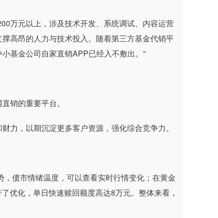
00万元以上，涉及技术开发、系统调试、内容运营
支撑高昂的人力与技术投入。随着第三方基金代销平
小基金公司自家直销APP已经入不敷出。”
网直销的重要平台。
财力，以期沉淀更多客户资源，强化综合竞争力。
”走势，债市情绪温度，可以查看实时行情变化；在黄金
行了优化，单日快速赎回额度高达8万元。整体来看，